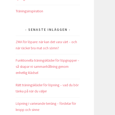
Träningsinspiration
SENASTE INLÄGGEN
ZMA för löpare: när kan det vara värt – och
när räcker bra mat och sömn?
Funktionella träningskläder för löpgrupper –
så skapar ni sammanhållning genom
enhetlig klädsel
Rätt träningskläder för löpning – vad du bör
tänka på när du väljer
Löpning i varierande terräng – fördelar för
kropp och sinne