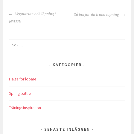
POST
Vegatarian och löpning?
Så börjar du träna löpning
NAVIGATION
Javisst!
Sök
efter:
KATEGORIER
Hälsa för löpare
Spring bättre
Träningsinspiration
SENASTE INLÄGGEN