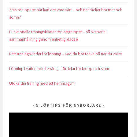
ZMA för löpare: när kan det vara värt – och när räcker bra mat och
sömn?
Funktionella träningskläder för löpgrupper – så skapar ni
sammanhållning genom enhetlig klädsel
Rätt träningskläder för löpning – vad du bör tänka på när du väljer
Löpning i varierande terräng – fördelar för kropp och sinne
Utöka din träning med ett hemmagym
5 LÖPTIPS FÖR NYBÖRJARE
Videospelare